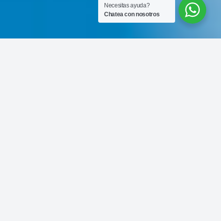
Necesitas ayuda?
Chatea con nosotros
Cubic, articles publicitaris &
events
.
Más de 25 años fidelizando a nuestros
clientes con productos de calidad y
con una imagen diferenciada.
Nuestros servicios
.
01